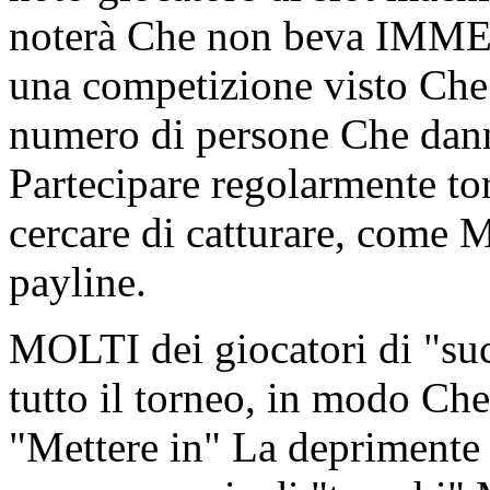
noterà Che non beva IMM
una competizione visto Che 
numero di persone Che dann
Partecipare regolarmente tor
cercare di catturare, come M
payline.
MOLTI dei giocatori di "suc
tutto il torneo, in modo Ch
"Mettere in" La deprimente d