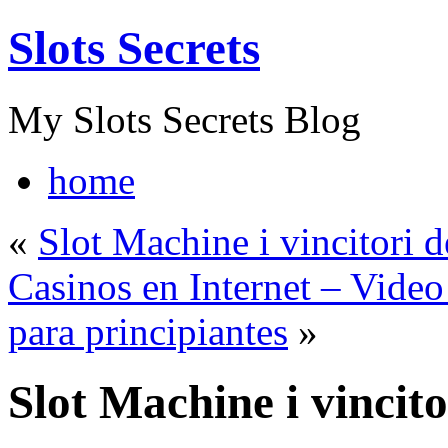
Slots Secrets
My Slots Secrets Blog
home
«
Slot Machine i vincitori d
Casinos en Internet – Video
para principiantes
»
Slot Machine i vincito