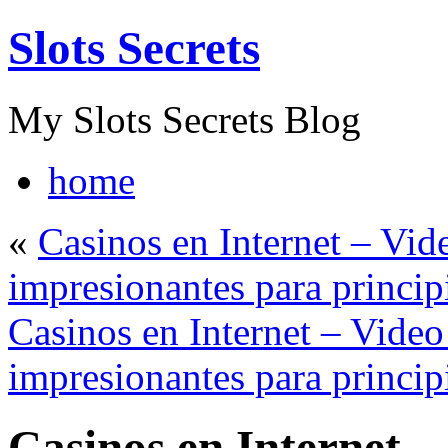
Slots Secrets
My Slots Secrets Blog
home
«
Casinos en Internet – Vi
impresionantes para princip
Casinos en Internet – Video
impresionantes para princip
Casinos en Internet –