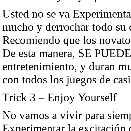
Usted no se va Experimentar
mucho y derrochar todo su d
Recomiendo que los novatos
De esta manera, SE PUEDE
entretenimiento, y duran m
con todos los juegos de cas
Trick 3 – Enjoy Yourself
No vamos a vivir para si
Experimentar la excitación 