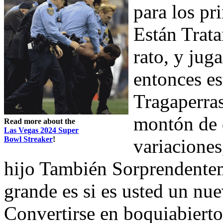
para los pr
Están Trata
rato, y jug
entonces e
Tragaperras
montón de 
Read more about the
Las Vegas 2024 Super
Bowl Streaker
!
variaciones
hijo También Sorprendentem
grande es si es usted un nu
Convertirse en boquiabierto