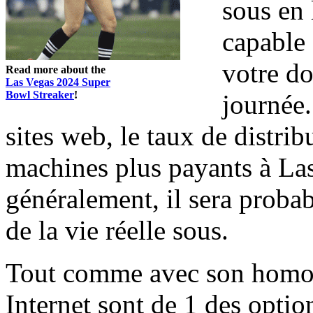
sous en l
capable 
votre do
Read more about the
Las Vegas 2024 Super
Bowl Streaker
!
journée.
sites web, le taux de distrib
machines plus payants à Las
généralement, il sera proba
de la vie réelle sous.
Tout comme avec son homolo
Internet sont de 1 des optio