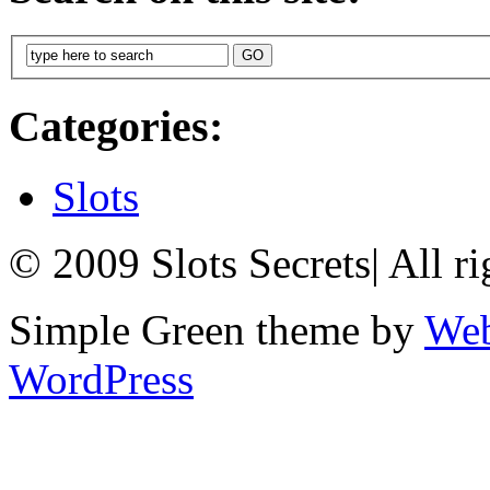
Categories:
Slots
© 2009 Slots Secrets
|
All ri
Simple Green theme by
Web
WordPress