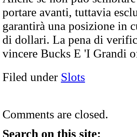
portare avanti, tuttavia escl
garantirà una posizione in c
di dollari. La pena di verifi
vincere Bucks E 'I Grandi o
Filed under
Slots
Comments are closed.
Search on this site: