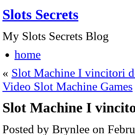
Slots Secrets
My Slots Secrets Blog
home
«
Slot Machine I vincitori d
Video Slot Machine Games
Slot Machine I vincito
Posted by Brynlee on Febr