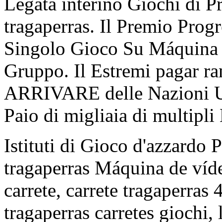
Legata interino Giochi di 
tragaperras. Il Premio Pr
Singolo Gioco Su Máquina 
Gruppo. Il Estremi pagar ra
ARRIVARE delle Nazioni Un
Paio di migliaia di multipli 
Istituti di Gioco d'azzardo
tragaperras Máquina de víd
carrete, carrete tragaperra
tragaperras carretes giochi