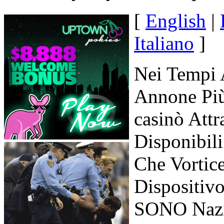
[
English
|
Italiano
]
Nei Tempi 
Annone Più
casinò Att
Disponibili
Che Vortice
Dispositivo
SONO Nazio