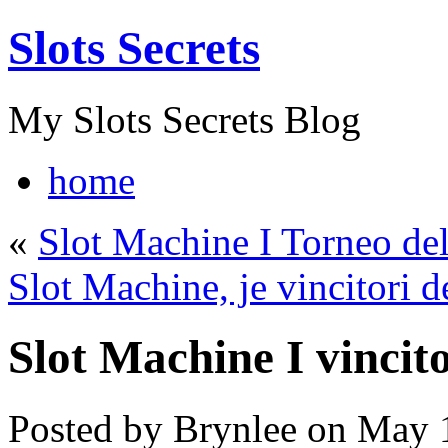
Slots Secrets
My Slots Secrets Blog
home
«
Slot Machine I Torneo del
Slot Machine, je vincitori d
Slot Machine I vincito
Posted by Brynlee on May 