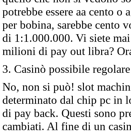
potrebbe essere aa cento o 
per bobina, sarebbe cento vo
di 1:1.000.000. Vi siete mai
milioni di pay out libra? Ora
3. Casinò possibile regolar
No, non si può! slot machi
determinato dal chip pc in 
di pay back. Questi sono pr
cambiati. Al fine di un casi