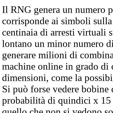
Il RNG genera un numero pe
corrisponde ai simboli sull
centinaia di arresti virtuali
lontano un minor numero di 
generare milioni di combinaz
machine online in grado di o
dimensioni, come la possibil
Si può forse vedere bobine d
probabilità di quindici x 15
quello che non si vedono son