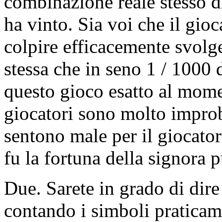
combinazione reale stesso d
ha vinto. Sia voi che il gioc
colpire efficacemente svolge
stessa che in seno 1 / 1000 
questo gioco esatto al mome
giocatori sono molto improb
sentono male per il giocator
fu la fortuna della signora 
Due. Sarete in grado di dire
contando i simboli praticam