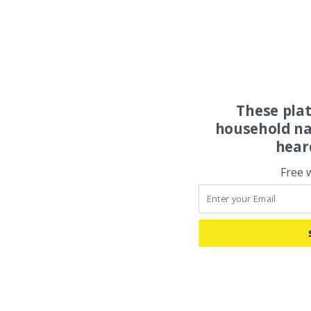
These pla
household na
hear
Free 