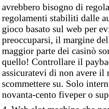
avrebbero bisogno di regolar
regolamenti stabiliti dalle 
gioco basato sul web per ev
preoccuparsi, il margine della
maggior parte dei casinò so
quello! Controllare il payb
assicuratevi di non avere il
scommettere su. Solo interne
novanta-cento fiveper o sup