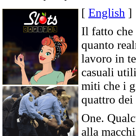
[
English
]
Il fatto che
quanto rea
lavoro in t
casuali uti
miti che i 
quattro dei 
One. Qualcu
alla macchi