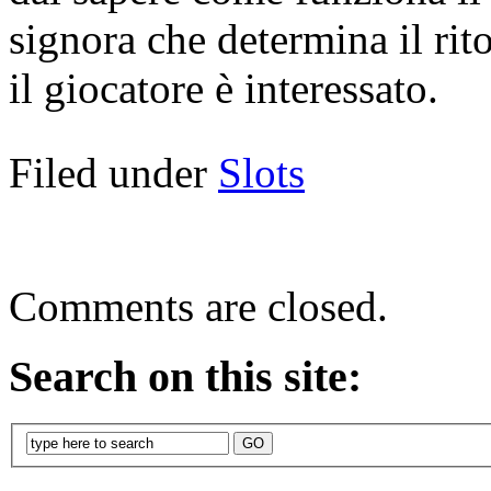
signora che determina il ri
il giocatore è interessato.
Filed under
Slots
Comments are closed.
Search on this site: