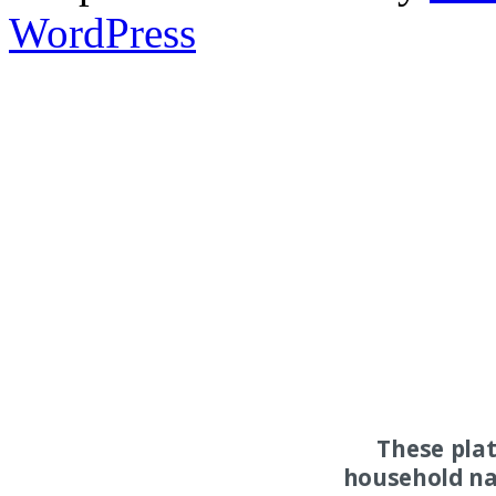
WordPress
These pla
household na