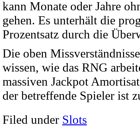
kann Monate oder Jahre oh
gehen. Es unterhält die pr
Prozentsatz durch die Über
Die oben Missverständnisse
wissen, wie das RNG arbeit
massiven Jackpot Amortisat
der betreffende Spieler ist z
Filed under
Slots