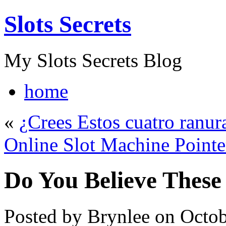
Slots Secrets
My Slots Secrets Blog
home
«
¿Crees Estos cuatro ranu
Online Slot Machine Pointe
Do You Believe These
Posted by Brynlee on Octob