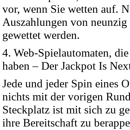
vor, wenn Sie wetten auf. Nu
Auszahlungen von neunzig f
gewettet werden.
4. Web-Spielautomaten, die
haben – Der Jackpot Is Nex
Jede und jeder Spin eines On
nichts mit der vorigen Rund
Steckplatz ist mit sich zu g
ihre Bereitschaft zu berappe