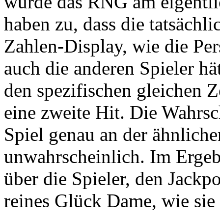
würde das RNG am eigentli
haben zu, dass die tatsäch
Zahlen-Display, wie die Pe
auch die anderen Spieler hät
den spezifischen gleichen Ze
eine zweite Hit. Die Wahrsc
Spiel genau an der ähnlichen
unwahrscheinlich. Im Ergebn
über die Spieler, den Jackp
reines Glück Dame, wie sie